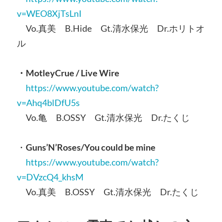
v=WEO8XjTsLnI
Vo.真美 B.Hide Gt.清水保光 Dr.ホリトオ
ル
・MotleyCrue / Live Wire
https://www.youtube.com/watch?
v=Ahq4blDfU5s
Vo.亀 B.OSSY Gt.清水保光 Dr.たくじ
・
Guns’N’Roses/You could be mine
https://www.youtube.com/watch?
v=DVzcQ4_khsM
Vo.真美 B.OSSY Gt.清水保光 Dr.たくじ