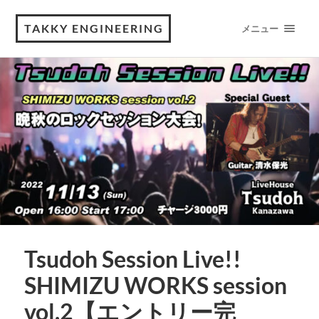
TAKKY ENGINEERING
メニュー
Tsudoh Session Live!!
SHIMIZU WORKS session
vol.2【エントリー完