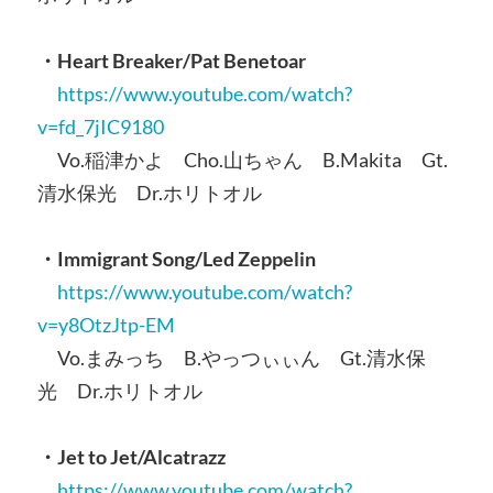
・Heart Breaker/Pat Benetoar
https://www.youtube.com/watch?
v=fd_7jIC9180
Vo.稲津かよ Cho.山ちゃん B.Makita Gt.
清水保光 Dr.ホリトオル
・Immigrant Song/Led Zeppelin
https://www.youtube.com/watch?
v=y8OtzJtp-EM
Vo.まみっち B.やっつぃぃん Gt.清水保
光 Dr.ホリトオル
・Jet to Jet/Alcatrazz
https://www.youtube.com/watch?