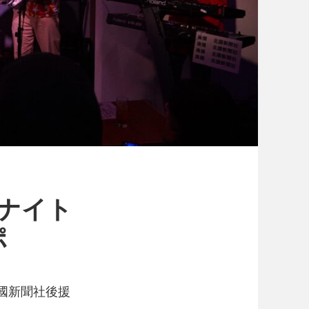
ョンナイト
ポ
 北國新聞社後援