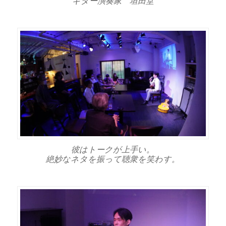
ギター演奏家 垣田堂
彼はトークが上手い。
絶妙なネタを振って聴衆を笑わす。